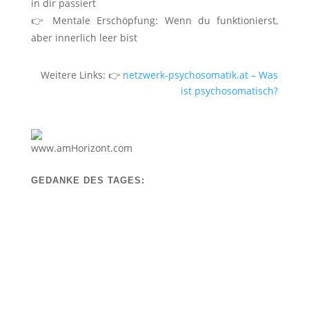
in dir passiert
👉
Mentale Erschöpfung: Wenn du funktionierst,
aber innerlich leer bist
Weitere Links: 👉
netzwerk-psychosomatik.at – Was
ist psychosomatisch?
GEDANKE DES TAGES
GEDANKE DES TAGES:
Dein Körper schlägt Alarm, aber die Ärzte
finden nichts?
Für viele Menschen beginnt genau hier eine stille
Verzweiflung: Die Symptome sind real, aber sie
fühlen sich mit ihren Beschwerden allein gelassen.