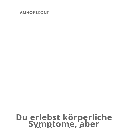
AMHORIZONT
❤️ „Mein Herz rast – aber es ist nichts zu finden.“
Ich hatte EKG, Blutdruckmessung, Belastungstest –
alles okay. Aber ich spüre Angst, Druck, Zittern.
😣 „Mein Bauch reagiert auf alles.“
Stress, Konflikte oder sogar Stille schlagen mir auf
den Magen – und niemand versteht es.
🫁 „Ich kann nicht atmen, wenn’s eng wird.“
Plötzlich ist alles zu viel. Ich bekomme schlecht Luft –
obwohl meine Lunge gesund ist.
Du erlebst körperliche
Symptome, aber